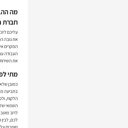
מה ההב
חברת ה
עליכם לזכו
את גובה הפ
המקרים איש
העבודה עם 
את השירותי
מתי לפ
כמובן שלא 
בתביעה מו
הלקוח, ולכ
השמאי של ח
לרוב מוטב 
לכם, לבין 
סומכים עלי