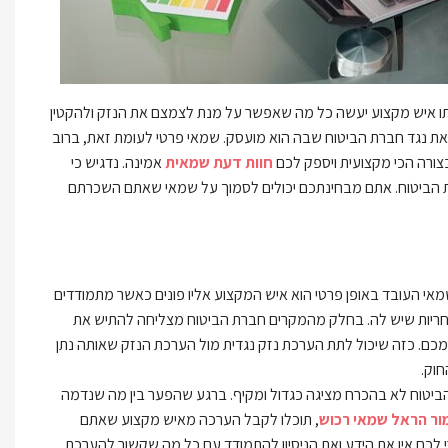
תו איש מקצוע יעשה כל מה שאפשר על מנת לצמצם את הנזק ולהקטין
לצאת נגד חברת הביטוח שבה הוא מועסק. שמאי פרטי לעומת זאת, ברוב
צורה הכי מקצועית ויספק לכם
חוות דעת שמאית
אמינה. נדגיש כי
רת הביטוח. אתם מבחינתכם יכולים לסמוך על שמאי שאתם השכרתם
אי העובד באופן פרטי הוא איש המקצוע אליו פונים כאשר מתמודדים
ריות שיש לה. בחלק מהמקרים חברת הביטוח מצליחה להתיש את
עמכם. כזה שיכול לתת הערכת נזק נגדית מול הערכת הנזק שאותה נתן
וק.
ביטוח לא בהכרח מציגה כגדול ומקיף. ברגע שהפער בין מה שנדמה
ור הראל שמאי רכוש
, תוכלו לקבל הערכה מאיש מקצוע שאתם
הרי לכם אין את הידע ואת הניסיון להתמודד עם כל מה שקשור להערכת