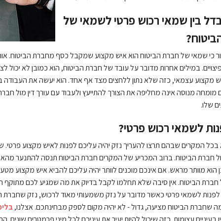
דל בין שמאי רכוש פרטי לשמאי של
ביטוח?
ר כי שמאי של חברת הביטוח הוא איש מקצוע שמקבל כסף מחברת הביטוח. או
יצויים. במילים אחרות מדובר על עובד של חברת הביטוח, הוא כמובן לא יכול 
 מקצוע עצמאי, כזה שלא נתון ללחצים מצד אף אחד. הוא יעשה את העבודה ב
מומחה מנוסה אינה מחליפה את הצורך להתייעץ ולעבוד עם עורך דין מול חב
ם שלו.
נות לשמאי רכוש פרטי?
בכל המקרים שבהם תרצו להעריך נזק יהיה עליכם לפנות לאיש מקצוע פרטי. שמ
ל חברת הביטוח. ברוב המכריע של המקרים חברת הביטוח תנסה להתנער מהאח
ן הוא מוותר מראש. אם אינכם מוכנים לוותר יהיה עליכם להביא איש מקצוע מט
ברת הביטוח. אין סיבה שלא תחלמו לקבל בדיוק את מה שמגיע לכם מתוקף הח
לפנות לשמאי פרטי כאשר מדובר על נזק משמעותי מאוד לרכוש, נזק שחברת ה
מה שחברת הביטוח מציעה, גדול - לא יהיה מקום לספק מבחינתכם. אצלנו,
בלימ
ו בעיניים עצומות. כזה שיכול להיות יעיר את עיניכם לכל מיני פרמטרים שונים. 