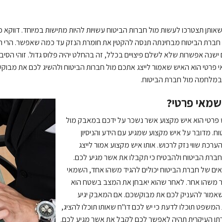
ותן תצטרכו לעשות מול חברות הביטוח עשויות להיות מתישות במיוחד. דווקא
חברת הביטוח מבחינתה תנסה להקטין את חומרת הנזק עד כמה שאפשר. הרי הא
 ישנה אפשרות שלא לשלם פיצויים בכלל, זה בהחלט יהיה פלוס גדול. זוהי הסי
י פרטי הוא האיש שאמור לייצג אתכם מול חברות הביטוח ולהשיג לכם את מבו
מלחמה מול חברת הביטוח.
שמאי פרטי?
פרטי הוא איש מקצוע אשר נשכר על ידכם במאבק מול
ח. מדובר על איש מקצוע שמגיע עם הידע והניסיון
ערכת שווי נזק לרכוש. אותו איש מקצוע אמור לייצג
ברת הביטוח ולהבטיח כי תקבלו את אשר מגיע לכם.
ם של חברת הביטוח יכולים להגיד משהו אחד, השמאי
 משהו אחר. לאחר שהוא יאבחן את המצב בשטח הוא
שאמור להעניק לכם את מבוקשכם. אם המאבק יגיע
 המשפט תוכלו לדעת כי יש לכם דו"ח שאותו תוכלו להציג,
תו העיקרית תהיה לאפשר לכם לקבל את אשר מגיע לכם.