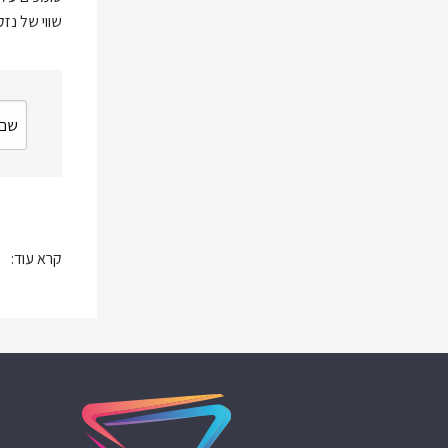
שווי של נז
קרא עוד: